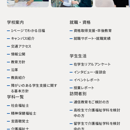
就職・資格
学校案内
1ページでわかる日福
資格取得支援・卒後教育
就職サポート・就職実績
キャンパス紹介
交通アクセス
情報公開
学生生活
教育方針
在学生リアルアンケート
沿革
インタビュー・座談会
教員紹介
イベントレポート
障がいのある学生支援に関す
授業レポート
る基本方針
訪問者別
学科一覧
通信教育をご検討の方
社会福祉士
高校生で介護福祉学科を検討
精神保健福祉士
中の方
言語聴覚士
留学生で介護福祉学科を検討
中の方
介護福祉士