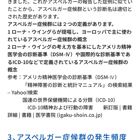
きました。これがアスぺルガーの報告した症例に似てい
たことから、アスペルガー症候群という診断名は適切と
された歴史があります。
アスペルガー症候群には２つの定義があります。
1 ローナ・ウイングらが提唱し、ヨーロッパで主に使わ
れているアスペルガー症候群の
概念
2 ローナ・ウイングの考え方を基本にしたアメリカ精神
医学会の診断基準（DSM-Ⅳ）や国際的な診断基準であ
るICD-10などで定義されているアスペルガー症候群の
概念
参考：アメリカ精神医学会の診断基準（DSM-Ⅳ）
「精神障害の診断と統計マニュアル」の検索結果
– Yahoo!検索
国連の世界保健機関による分類（ICD-10）
ICD-10精神および行動の障害 新訂版 | 書籍
詳細 | 書籍 | 医学書院 (igaku-shoin.co.jp)
3、アスペルガー症候群の発生頻度