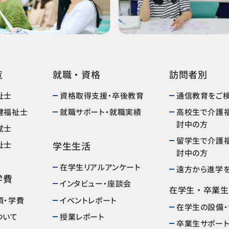
就職・資格
覧
訪問者別
資格取得支援・卒後教育
通信教育をご
祉士
高校生で介護
就職サポート・就職実績
健福祉士
討中の方
覚士
留学生で介護
学生生活
祉士
討中の方
在学生リアルアンケート
遠方から進学
学費
インタビュー・座談会
在学生・卒業生
イベントレポート
項・学費
在学生の設備・
ついて
授業レポート
卒業生サポー