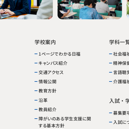
学校案内
学科一
1ページでわかる日福
社会福
精神保
キャンパス紹介
交通アクセス
言語聴
介護福
情報公開
教育方針
入試・
沿革
教員紹介
募集要
障がいのある学生支援に関
入試に
する基本方針