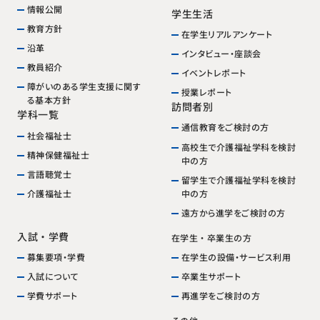
情報公開
学生生活
教育方針
在学生リアルアンケート
沿革
インタビュー・座談会
教員紹介
イベントレポート
障がいのある学生支援に関す
授業レポート
る基本方針
訪問者別
学科一覧
通信教育をご検討の方
社会福祉士
高校生で介護福祉学科を検討
精神保健福祉士
中の方
言語聴覚士
留学生で介護福祉学科を検討
中の方
介護福祉士
遠方から進学をご検討の方
入試・学費
在学生・卒業生の方
在学生の設備・サービス利用
募集要項・学費
卒業生サポート
入試について
再進学をご検討の方
学費サポート