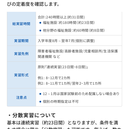
びの定着度を確認します。
合計：240時間以上（約31日間）
福祉施設：約180時間（約23日間）
総実習時間
他分野の福祉施設：約60時間（約8日間）
実習期間
入学年度8月～翌年7月（個別に調整）
障害者福祉施設／高齢者施設／児童相談所／生活保護
実習先例
関連機関 など
原則「連続実習（23日間・8日間）」
実習形式
例1： 8〜12月で2カ所
例2： 8〜11月で1カ所/翌年2〜3月で1カ所
12～1月は国家試験前のため配属しない場合あり
注意点
個別の時期指定は不可
・分散実習について
基本は連続実習（約23日間）となりますが、条件を満