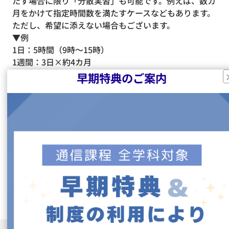
たす場合に限り「分散実習」も可能です。例えば、数カ
月をかけて指定時間数を満たすケースなどもあります。
ただし、希望に添えない場合もございます。
▼例
1日：5時間（9時〜15時）
1週間：3日×約4カ月
※精神保健福祉士「ソーシャルワーク実習」、介護福祉
早期特典のご案内
士「介護実習」を履修した方は60時間免除となります。
※入学までに厚生労働省で定める施設・相談援助業務の
実務経験が1年以上ある方は実習免除となります。
3.事後指導
実習を終えた後は、経験を整理し、学びを次のステップ
につなげる「事後指導」を行います。現場で得た気づき
や学びを共有しながら、理解を深める機会となります。
※事後指導の日程は2学期にお知らせします。