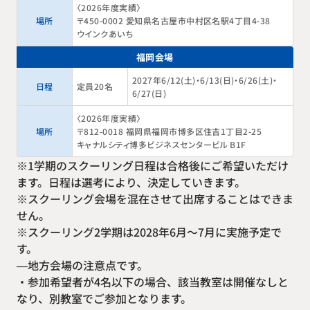
〈2026年度実績〉
場所
〒450-0002 愛知県名古屋市中村区名駅4丁目4-38
ウインクあいち
福岡会場
2027年6/12(土)・6/13(日)・6/26(土)・
日程
定員20名
6/27(日)
〈2026年度実績〉
場所
〒812-0018 福岡県福岡市博多区住吉1丁目2-25
キャナルシティ博多ビジネスセンタービル B1F
※1学期のスクーリング日程は合格後にご希望いただけ
ます。日程は選考により、決定していきます。
※スクーリング会場を混在させて出席することはできま
せん。
※スクーリング2学期は2028年6月〜7月に実施予定で
す。
—地方会場の注意点です。
・参加希望者が4名以下の場合、該当教室は開催なしと
なり、別教室でご参加となります。