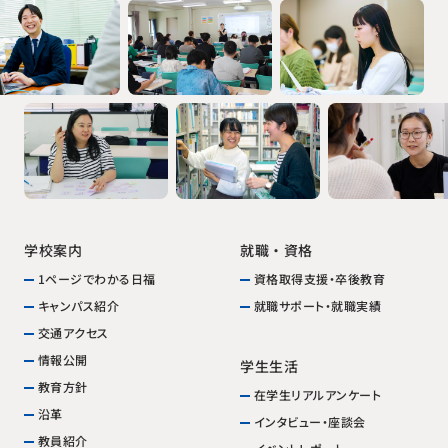
就職・資格
学校案内
資格取得支援・卒後教育
1ページでわかる日福
就職サポート・就職実績
キャンパス紹介
交通アクセス
情報公開
学生生活
教育方針
在学生リアルアンケート
沿革
インタビュー・座談会
教員紹介