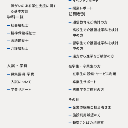
イベントレポート
障がいのある学生支援に関す
授業レポート
る基本方針
訪問者別
学科一覧
通信教育をご検討の方
社会福祉士
高校生で介護福祉学科を検討
精神保健福祉士
中の方
言語聴覚士
留学生で介護福祉学科を検討
中の方
介護福祉士
遠方から進学をご検討の方
入試・学費
在学生・卒業生の方
在学生の設備・サービス利用
募集要項・学費
卒業生サポート
入試について
再進学をご検討の方
学費サポート
その他
企業の採用ご担当者さま
施設利用希望の方
新宿ことばの相談室