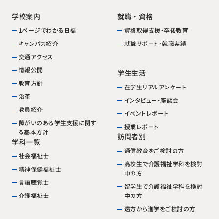
就職・資格
学校案内
資格取得支援・卒後教育
1ページでわかる日福
就職サポート・就職実績
キャンパス紹介
交通アクセス
情報公開
学生生活
教育方針
在学生リアルアンケート
沿革
インタビュー・座談会
教員紹介
イベントレポート
障がいのある学生支援に関す
授業レポート
る基本方針
訪問者別
学科一覧
通信教育をご検討の方
社会福祉士
高校生で介護福祉学科を検討
精神保健福祉士
中の方
言語聴覚士
留学生で介護福祉学科を検討
中の方
介護福祉士
遠方から進学をご検討の方