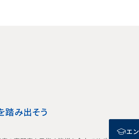
を
踏み出そう
エ