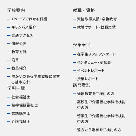
就職・資格
学校案内
資格取得支援・卒後教育
1ページでわかる日福
就職サポート・就職実績
キャンパス紹介
交通アクセス
情報公開
学生生活
教育方針
在学生リアルアンケート
沿革
インタビュー・座談会
教員紹介
イベントレポート
障がいのある学生支援に関す
授業レポート
る基本方針
訪問者別
学科一覧
通信教育をご検討の方
社会福祉士
高校生で介護福祉学科を検討
精神保健福祉士
中の方
言語聴覚士
留学生で介護福祉学科を検討
中の方
介護福祉士
遠方から進学をご検討の方