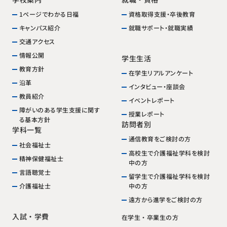
資格取得支援・卒後教育
1ページでわかる日福
就職サポート・就職実績
キャンパス紹介
交通アクセス
情報公開
学生生活
教育方針
在学生リアルアンケート
沿革
インタビュー・座談会
教員紹介
イベントレポート
障がいのある学生支援に関す
授業レポート
る基本方針
訪問者別
学科一覧
通信教育をご検討の方
社会福祉士
高校生で介護福祉学科を検討
精神保健福祉士
中の方
言語聴覚士
留学生で介護福祉学科を検討
中の方
介護福祉士
遠方から進学をご検討の方
入試・学費
在学生・卒業生の方