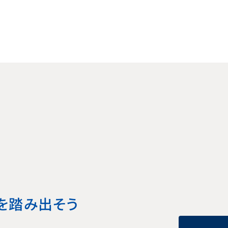
を
踏み出そう