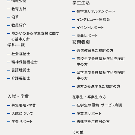
情報公開
学生生活
教育方針
在学生リアルアンケート
沿革
インタビュー・座談会
教員紹介
イベントレポート
障がいのある学生支援に関す
授業レポート
る基本方針
訪問者別
学科一覧
通信教育をご検討の方
社会福祉士
高校生で介護福祉学科を検討
精神保健福祉士
中の方
言語聴覚士
留学生で介護福祉学科を検討
中の方
介護福祉士
遠方から進学をご検討の方
入試・学費
在学生・卒業生の方
在学生の設備・サービス利用
募集要項・学費
卒業生サポート
入試について
再進学をご検討の方
学費サポート
その他