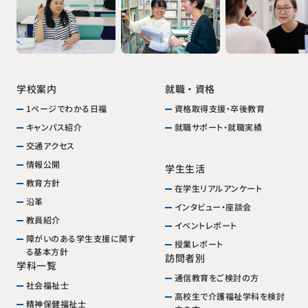
就職・資格
学校案内
1ページでわかる日福
資格取得支援・卒後教育
就職サポート・就職実績
キャンパス紹介
交通アクセス
情報公開
学生生活
教育方針
在学生リアルアンケート
沿革
インタビュー・座談会
教員紹介
イベントレポート
障がいのある学生支援に関す
授業レポート
る基本方針
訪問者別
学科一覧
通信教育をご検討の方
社会福祉士
高校生で介護福祉学科を検討
精神保健福祉士