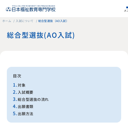
メ
ホーム
入試について
総合型選抜（AO入試）
総合型選抜（AO入試）
目次
対象
入試概要
総合型選抜の流れ
出願書類
出願方法