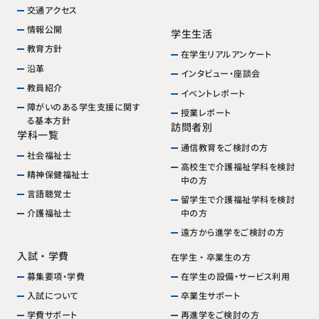
交通アクセス
情報公開
学生生活
教育方針
在学生リアルアンケート
沿革
インタビュー・座談会
教員紹介
イベントレポート
障がいのある学生支援に関す
授業レポート
る基本方針
訪問者別
学科一覧
通信教育をご検討の方
社会福祉士
高校生で介護福祉学科を検討
精神保健福祉士
中の方
言語聴覚士
留学生で介護福祉学科を検討
中の方
介護福祉士
遠方から進学をご検討の方
入試・学費
在学生・卒業生の方
在学生の設備・サービス利用
募集要項・学費
卒業生サポート
入試について
再進学をご検討の方
学費サポート