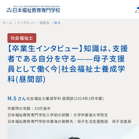
メ
ホーム
インタビュー・座談会
M.S
社会福祉士
【卒業生インタビュー】知識は、支援
者である自分を守る——母子支援
員として働く今｜社会福祉士養成学
科（昼間部）
M.S
さん
社会福祉士養成学科 昼間部（2024年3月卒業）
卒業時の年齢：20代後半
日本福祉教育専門学校入学前の前職：大学卒業後大学院生
日本福祉教育専門学校卒業後の勤務先：母子生活支援施設 母子支援員