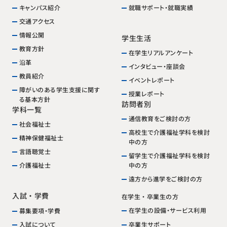
就職サポート・就職実績
キャンパス紹介
交通アクセス
情報公開
学生生活
教育方針
在学生リアルアンケート
沿革
インタビュー・座談会
教員紹介
イベントレポート
障がいのある学生支援に関す
授業レポート
る基本方針
訪問者別
学科一覧
通信教育をご検討の方
社会福祉士
高校生で介護福祉学科を検討
精神保健福祉士
中の方
言語聴覚士
留学生で介護福祉学科を検討
中の方
介護福祉士
遠方から進学をご検討の方
入試・学費
在学生・卒業生の方
在学生の設備・サービス利用
募集要項・学費
卒業生サポート
入試について