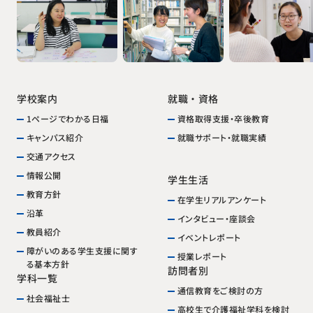
就職・資格
学校案内
1ページでわかる日福
資格取得支援・卒後教育
就職サポート・就職実績
キャンパス紹介
交通アクセス
情報公開
学生生活
教育方針
在学生リアルアンケート
沿革
インタビュー・座談会
教員紹介
イベントレポート
障がいのある学生支援に関す
授業レポート
る基本方針
訪問者別
学科一覧
通信教育をご検討の方
社会福祉士
高校生で介護福祉学科を検討