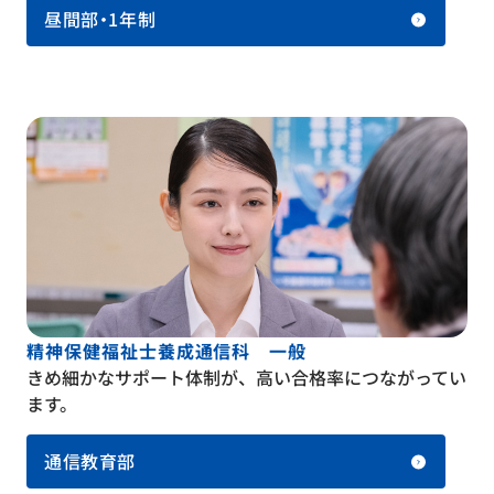
昼間部・1年制
精神保健福祉士養成通信科 一般
きめ細かなサポート体制が、高い合格率につながってい
ます。
通信教育部