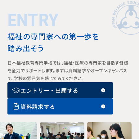
ENTRY
福祉の専門家への第一歩を
踏み出そう
日本福祉教育専門学校では、福祉・医療の専門家を目指す皆様
を全力でサポートします。まずは資料請求やオープンキャンパス
で、学校の雰囲気を感じてみてください。
エントリー・出願する
資料請求する