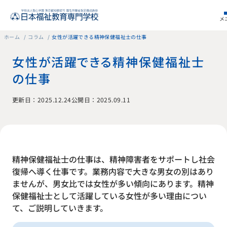
メ
ホーム
コラム
女性が活躍できる精神保健福祉士の仕事
女性が活躍できる精神保健福祉士
の仕事
更新日：2025.12.24
公開日：2025.09.11
精神保健福祉士の仕事は、精神障害者をサポートし社会
復帰へ導く仕事です。業務内容で大きな男女の別はあり
ませんが、男女比では女性が多い傾向にあります。精神
保健福祉士として活躍している女性が多い理由につい
て、ご説明していきます。