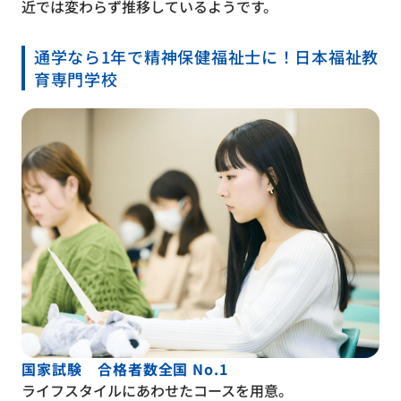
近では変わらず推移しているようです。
通学なら1年で精神保健福祉士に！日本福祉教
育専門学校
国家試験 合格者数全国 No.1
ライフスタイルにあわせたコースを用意。