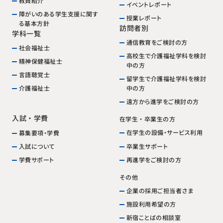
教員紹介
イベントレポート
障がいのある学生支援に関す
授業レポート
る基本方針
訪問者別
学科一覧
通信教育をご検討の方
社会福祉士
高校生で介護福祉学科を検討
精神保健福祉士
中の方
言語聴覚士
留学生で介護福祉学科を検討
中の方
介護福祉士
遠方から進学をご検討の方
入試・学費
在学生・卒業生の方
在学生の設備・サービス利用
募集要項・学費
卒業生サポート
入試について
再進学をご検討の方
学費サポート
その他
企業の採用ご担当者さま
施設利用希望の方
新宿ことばの相談室