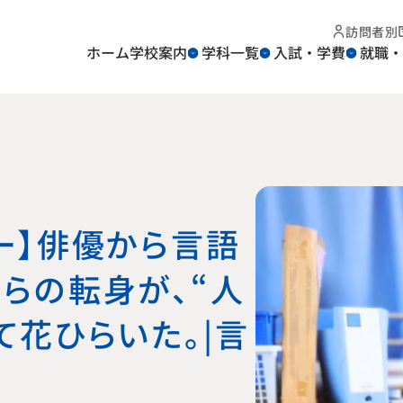
訪問者別
ホーム
学校案内
学科一覧
入試・学費
就職・
ー】俳優から言語
らの転身が、“人
て花ひらいた。｜言